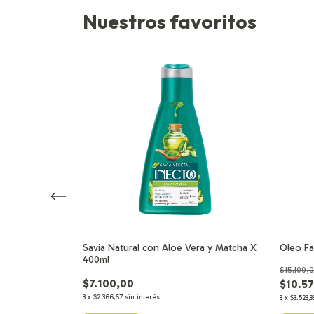
Nuestros favoritos
e Coloración
Savia Natural con Aloe Vera y Matcha X
Oleo Fa
ciales
400ml
$15.100,
$7.100,00
$10.5
3
x
$2.366,67
sin interés
3
x
$3.523,3