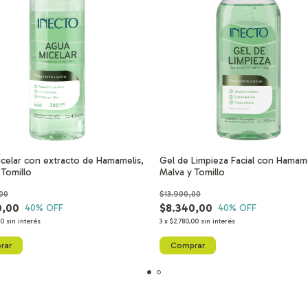
celar con extracto de Hamamelis,
Gel de Limpieza Facial con Hamame
 Tomillo
Malva y Tomillo
00
$13.900,00
0,00
$8.340,00
40
% OFF
40
% OFF
00
sin interés
3
x
$2.780,00
sin interés