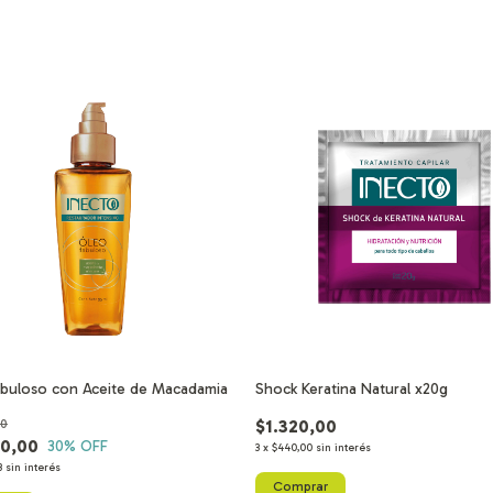
buloso con Aceite de Macadamia
Shock Keratina Natural x20g
00
$1.320,00
70,00
30
% OFF
3
x
$440,00
sin interés
3
sin interés