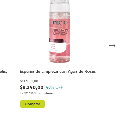
lis,
Espuma de Limpieza con Agua de Rosas
Agua Micelar co
$13.900,00
$15.900,00
$8.340,00
$9.540,00
40
% OFF
40
3
x
$2.780,00
sin interés
3
x
$3.180,00
sin inter