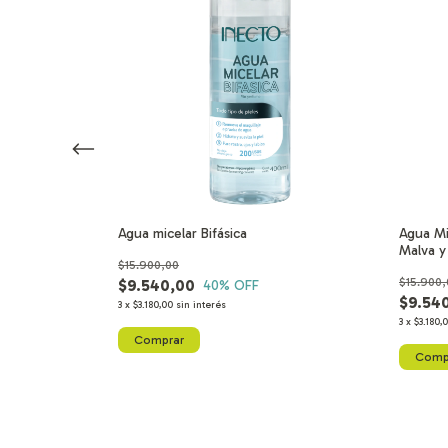
 Rosas
Agua micelar Bifásica
Agua Mi
Malva y
$15.900,00
$15.900,
$9.540,00
40
% OFF
$9.54
3
x
$3.180,00
sin interés
3
x
$3.180,