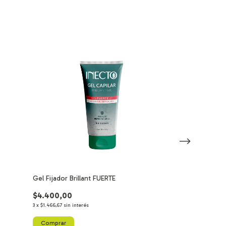
Gel Fijador Brillant FUERTE
Reparador de Pu
$4.400,00
$8.750,00
3
x
$1.466,67
sin interés
3
x
$2.916,67
sin inter