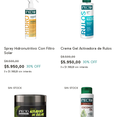
Spray Hidronutritivo Con Filtro
Crema Gel Activadora de Rulos
Solar
$8.500,00
$8.500,00
$5.950,00
30
% OFF
$5.950,00
30
% OFF
3
x
$1.983,33
sin interés
3
x
$1.983,33
sin interés
SIN STOCK
SIN STOCK