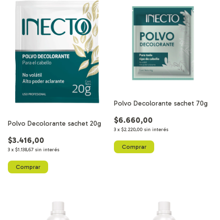
Polvo Decolorante sachet 70g
$6.660,00
Polvo Decolorante sachet 20g
3
x
$2.220,00
sin interés
$3.416,00
3
x
$1.138,67
sin interés