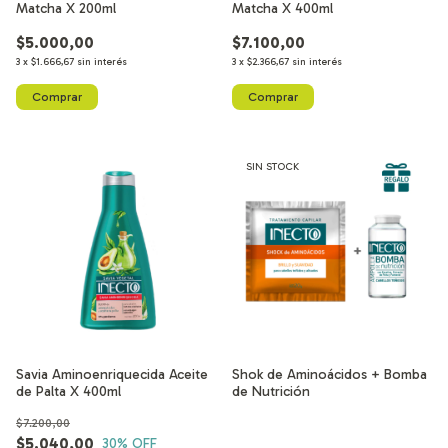
Matcha X 200ml
Matcha X 400ml
$5.000,00
$7.100,00
3
x
$1.666,67
sin interés
3
x
$2.366,67
sin interés
SIN STOCK
Savia Aminoenriquecida Aceite
Shok de Aminoácidos + Bomba
de Palta X 400ml
de Nutrición
$7.200,00
$5.040,00
30
% OFF