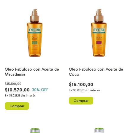
Oleo Fabuloso con Aceite de
Oleo Fabuloso con Aceite de
Macadamia
Coco
$15.100,00
$15.100,00
$10.570,00
30
% OFF
3
x
$5.033,33
sin interés
3
x
$3.523,33
sin interés