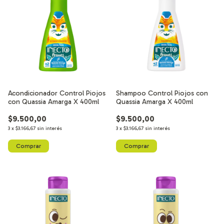
Acondicionador Control Piojos
Shampoo Control Piojos con
con Quassia Amarga X 400ml
Quassia Amarga X 400ml
$9.500,00
$9.500,00
3
x
$3.166,67
sin interés
3
x
$3.166,67
sin interés