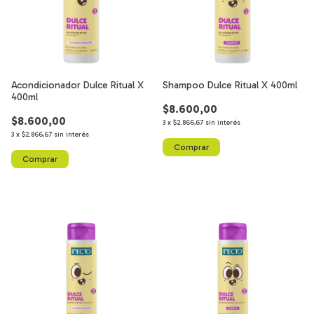
Acondicionador Dulce Ritual X
Shampoo Dulce Ritual X 400ml
400ml
$8.600,00
$8.600,00
3
x
$2.866,67
sin interés
3
x
$2.866,67
sin interés