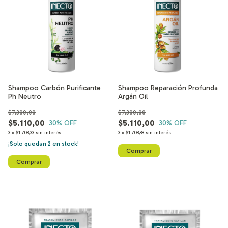
Shampoo Carbón Purificante
Shampoo Reparación Profunda
Ph Neutro
Argán Oil
$7.300,00
$7.300,00
$5.110,00
$5.110,00
30
% OFF
30
% OFF
3
x
$1.703,33
sin interés
3
x
$1.703,33
sin interés
¡Solo quedan
2
en stock!