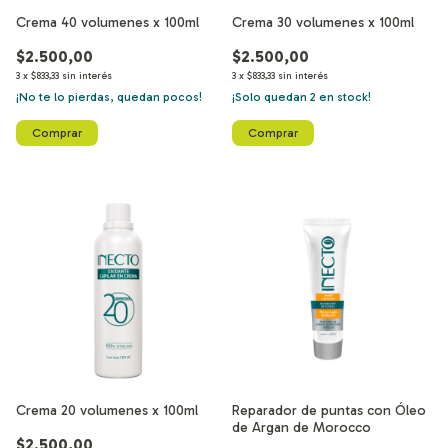
Crema 40 volumenes x 100ml
Crema 30 volumenes x 100ml
$2.500,00
$2.500,00
3
x
$833,33
sin interés
3
x
$833,33
sin interés
¡No te lo pierdas, quedan pocos!
¡Solo quedan
2
en stock!
Crema 20 volumenes x 100ml
Reparador de puntas con Óleo
de Argan de Morocco
$2.500,00