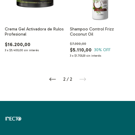
Crema Gel Activadora de Rulos
Shampoo Control Frizz
Profesional
Coconut Oil
$16.200,00
$7.300,00
$5.110,00
30
% OFF
3
x
$5.400,00
sin interés
3
x
$1.703,33
sin interés
2
/
2