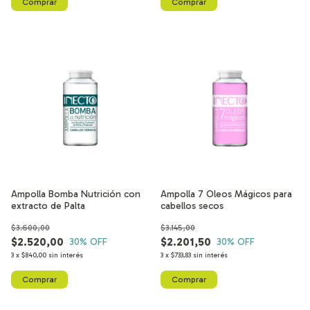
Ampolla Bomba Nutrición con
Ampolla 7 Oleos Mágicos para
extracto de Palta
cabellos secos
$3.600,00
$3.145,00
$2.520,00
$2.201,50
30
% OFF
30
% OFF
3
x
$840,00
sin interés
3
x
$733,83
sin interés