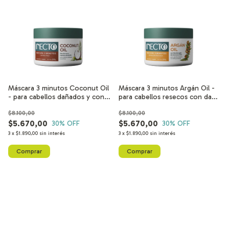
Máscara 3 minutos Coconut Oil
Máscara 3 minutos Argán Oil -
- para cabellos dañados y con
para cabellos resecos con daño
frizz
profundo
$8.100,00
$8.100,00
$5.670,00
$5.670,00
30
% OFF
30
% OFF
3
x
$1.890,00
sin interés
3
x
$1.890,00
sin interés