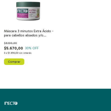
Máscara 3 minutos Extra Ácido -
para cabellos alisados y/o
teñidos
$8.100,00
$5.670,00
30
% OFF
3
x
$1.890,00
sin interés